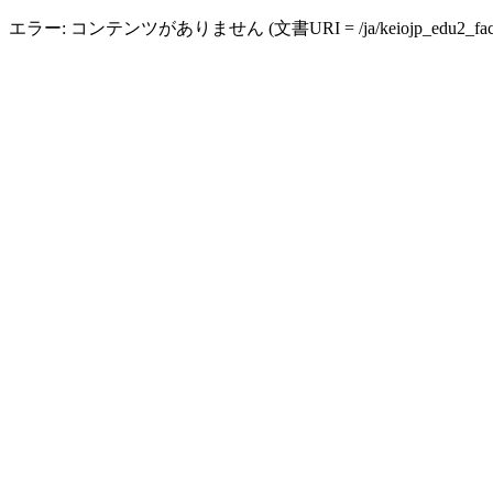
エラー: コンテンツがありません (文書URI = /ja/keiojp_edu2_faculty_