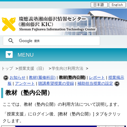
MENU
トップ
>
授業支援（旧）
>
学生向け利用方法
>
お知らせ
|
教材(履修科目)
|
教材(塾内公開)
|
レポート
|
授業掲示
板
|
アンケート
|
聴講希望授業の登録
|
補助担当授業の設定
教材（塾内公開）
ここでは、教材（塾内公開）の利用方法について説明します。
「授業支援」にログイン後、[教材（塾内公開）] タブをクリッ
クします。