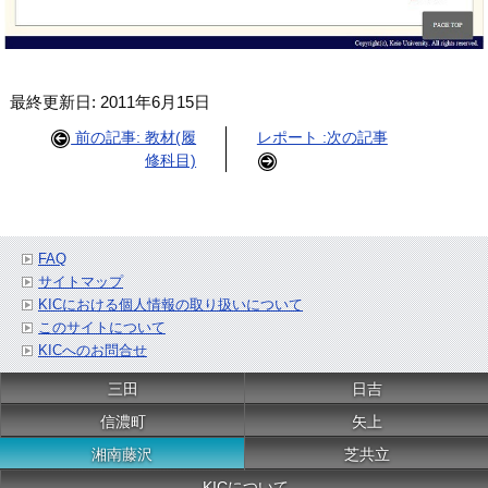
最終更新日: 2011年6月15日
前の記事: 教材(履
レポート :次の記事
修科目)
FAQ
サイトマップ
KICにおける個人情報の取り扱いについて
このサイトについて
KICへのお問合せ
三田
日吉
信濃町
矢上
湘南藤沢
芝共立
KICについて