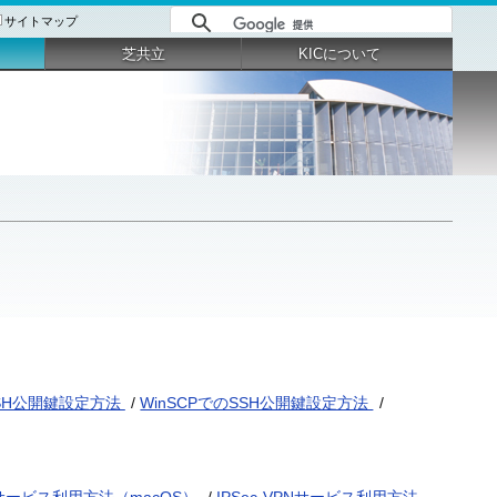
サイトマップ
芝共立
KICについて
SSH公開鍵設定方法
/
WinSCPでのSSH公開鍵設定方法
/