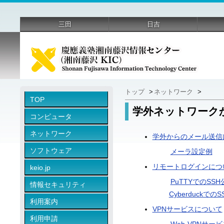
三田
日吉
トップ
>
ネットワーク
>
TOP
学外ネットワーク
コンピュータ
ネットワーク
学外からのメール送信について(
ソフトウェア
メーラ設定例
リモートログインにつ
keio.jp
PuTTYでのSS
情報セキュリティ
Cyberduckで
利用案内
VPNサービスについて
利用申請