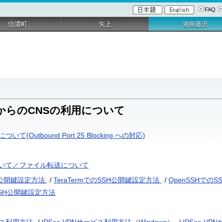
FAQ
信濃町
矢上
湘南藤沢
からのCNSの利用について
Outbound Port 25 Blocking への対応)
いて／ファイル転送について
H公開鍵設定方法
/
TeraTermでのSSH公開鍵設定方法
/
OpenSSHでの
のSSH公開鍵設定方法