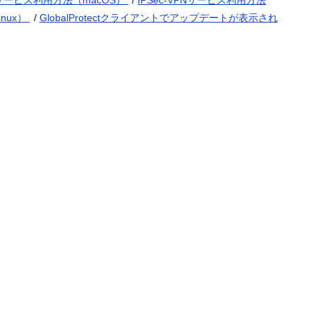
PNサービス利用方法（macOS）
/
IPSec-VPNサービス利用方法
inux）
/
GlobalProtectクライアントでアップデートが表示され