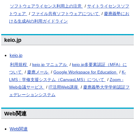
ソフトウェアライセンス利用上の注意
/
サイトライセンスソフ
トウェア
/
ファイル共有ソフトウェアについて
/
慶應義塾にお
ける生成AIの利用ガイドライン
keio.jp
keio.jp
利用規程
/
keio.jp マニュアル
/
keio.jp多要素認証（MFA）に
ついて
/
慶應メール
/
Google Workspace for Education
/
K-
LMS：学修支援システム（CanvasLMS）について
/
Zoom -
Web会議サービス
/
IT活用Web講座
/
慶應義塾大学学術認証フ
ェデレーションシステム
Web関連
Web関連