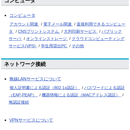
コンピュータ
コンピュータ
アカウント関連
/
電子メール関連
/
直接利用できるコンピュー
タ
/
CNSプリントシステム
/
大判印刷サービス
/
パブリック
サーバ
/
オンラインストレージ
/
クラウドコンピューティング
サービス(VPS)
/
学生用貸出PC
/
その他
ネットワーク接続
無線LANサービスについて
個人証明書による認証（802.1x認証）
/
パスワードによる認証
（EAP-PEAP）
/
機器情報による認証（MACアドレス認証）
/
無認証接続
VPNサービスについて