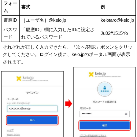
フォー
書式
例
ム
慶應ID
［ユーザ名］@keio.jp
keiotaro@keio.jp
パスワ
「慶應ID」欄に入力したIDに設定さ
Ju92#1515Yo
ード
れているパスワード
それぞれが正しく入力できたら、「次へ/確認」ボタンをクリッ
クしてください。ログイン後に、keio.jpのポータル画面が表示
されます。