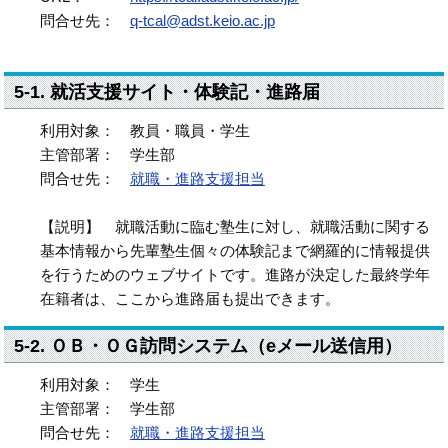
問合せ先：
q-tcal@adst.keio.ac.jp
5-1. 就活支援サイト・体験記・進路届
利用対象： 教員・職員・学生
主管部署： 学生部
問合せ先：
就職・進路支援担当
【説明】 就職活動に臨む塾生に対し、就職活動に関する
基本情報から先輩塾生個々の体験記まで網羅的に情報提供
を行うためのウェブサイトです。進路が決定した最終学年
在籍者は、ここから進路届も提出できます。
5-2. ＯＢ・ＯＧ訪問システム（eメール送信用）
利用対象： 学生
主管部署： 学生部
問合せ先：
就職・進路支援担当