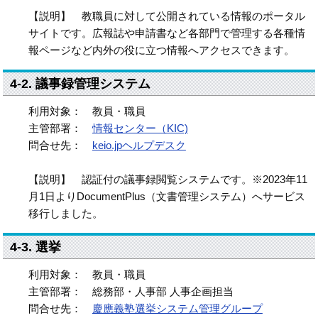
【説明】 教職員に対して公開されている情報のポータル
サイトです。広報誌や申請書など各部門で管理する各種情
報ページなど内外の役に立つ情報へアクセスできます。
4-2. 議事録管理システム
利用対象： 教員・職員
主管部署：
情報センター（KIC)
問合せ先：
keio.jpヘルプデスク
【説明】 認証付の議事録閲覧システムです。※2023年11
月1日よりDocumentPlus（文書管理システム）へサービス
移行しました。
4-3. 選挙
利用対象： 教員・職員
主管部署： 総務部・人事部 人事企画担当
問合せ先：
慶應義塾選挙システム管理グループ