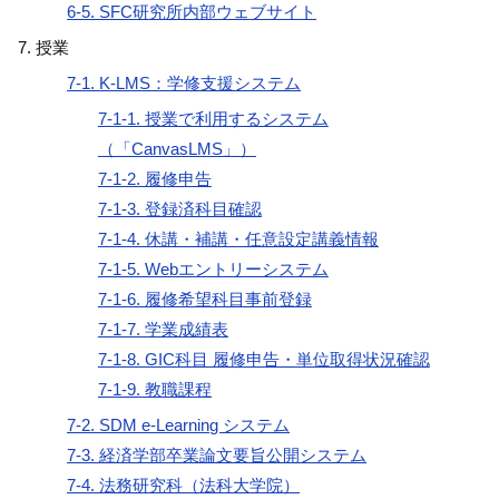
6-5. SFC研究所内部ウェブサイト
授業
7-1. K-LMS：学修支援システム
7-1-1. 授業で利用するシステム
（「CanvasLMS」）
7-1-2. 履修申告
7-1-3. 登録済科目確認
7-1-4. 休講・補講・任意設定講義情報
7-1-5. Webエントリーシステム
7-1-6. 履修希望科目事前登録
7-1-7. 学業成績表
7-1-8. GIC科目 履修申告・単位取得状況確認
7-1-9. 教職課程
7-2. SDM e-Learning システム
7-3. 経済学部卒業論文要旨公開システム
7-4. 法務研究科（法科大学院）