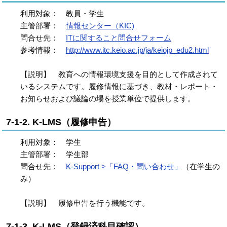
利用対象： 教員・学生
主管部署：
情報センター（KIC)
問合せ先：
ITに関すること問合せフォーム
参考情報：
http://www.itc.keio.ac.jp/ja/keiojp_edu2.html
【説明】 教育への情報環境支援を目的として作成されて
いるシステムです。履修情報に基づき、教材・レポート・
お知らせおよび議論の場を授業単位で提供します。
7-1-2. K-LMS（履修申告）
利用対象： 学生
主管部署： 学生部
問合せ先：
K-Support >「FAQ・問い合わせ」
（在学生の
み）
【説明】 履修申告を行う機能です。
7-1-3. K-LMS（登録済科目確認）