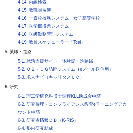
4-14. 内線検索
4-15. 教職員名簿
4-16. 一貫校校務システム 女子高等学校
4-17. 医学部投票システム
4-18. 医師勤務管理システム
4-19. 教員スケジューラー「Tcal」
就職・進路
5-1. 就活支援サイト・体験記・進路届
5-2. ＯＢ・ＯＧ訪問システム（eメール送信用）
5-3. 求人ナビ（キャリタスＵＣ）
研究
6-1. 理工学研究科博士課程KLL助成金申請
6-2. 研究倫理・コンプライアンス教育eラーニングアカ
ウント申請
6-3. 研究者情報ＤＢ（K-RIS）
6-4. 塾内研究助成