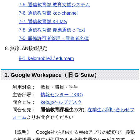
7-5. 通信教育部 教育支援システム
7-6. 通信教育部 kcc-channel
7-7. 通信教育部 K-LMS
7-8. 通信教育部 慶應通信 e-Text
7-9. 履修許可者管理・履修者名簿
無線LAN接続設定
8-1. keiomobile2 / eduroam
1. Google Workspace（旧 G Suite）
利用対象： 教員・職員・学生
主管部署：
情報センター（KIC)
問合せ先：
keio.jpヘルプデスク
問合せ先：
通信教育課程生
の方は
在学生お問い合わせフ
ォーム
よりお問合せください
【説明】 Google社が提供するWebアプリの総称で、義塾
の教職員・塾生が使用できる全塾共通のサービスです。メ