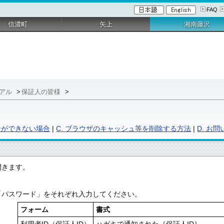
FAQ
信濃町
矢上
湘南藤沢
ニュアル
>
保証人の皆様
>
インができない場合
|
C. ブラウザのキャッシュ等を削除する方法
|
D. お
開きます。
、「パスワード」をそれぞれ入力してください。
フォーム
書式