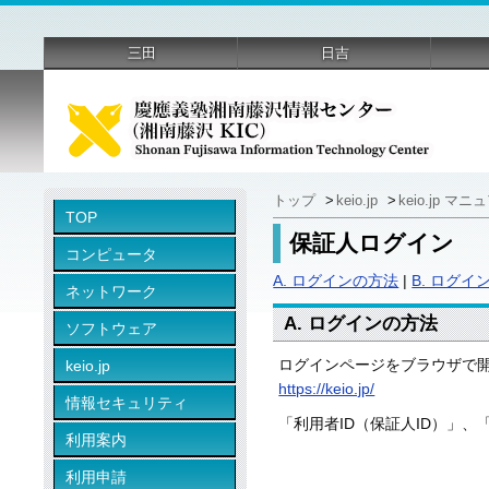
三田
日吉
トップ
>
keio.jp
>
keio.jp マ
TOP
保証人ログイン
コンピュータ
A. ログインの方法
|
B. ログ
ネットワーク
A. ログインの方法
ソフトウェア
ログインページをブラウザで
keio.jp
https://keio.jp/
情報セキュリティ
「利用者ID（保証人ID）」
利用案内
利用申請