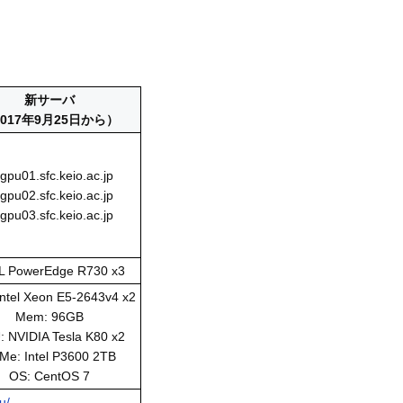
新サーバ
017年9月25日から）
gpu01.sfc.keio.ac.jp
gpu02.sfc.keio.ac.jp
gpu03.sfc.keio.ac.jp
L PowerEdge R730 x3
ntel Xeon E5-2643v4 x2
Mem: 96GB
 NVIDIA Tesla K80 x2
Me: Intel P3600 2TB
OS: CentOS 7
u/