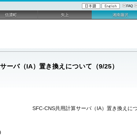
FAQ
信濃町
矢上
湘南藤沢
計算サーバ（IA）置き換えについて（9/25）
SFC-CNS共用計算サーバ（IA）置き換えにつ
開）