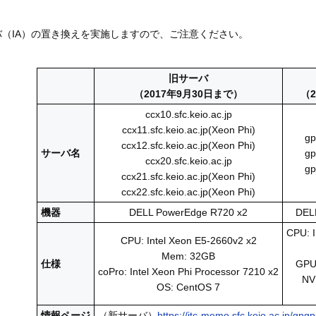
（IA）の置き換えを実施しますので、ご注意ください。
旧サーバ
（2017年9月30日まで）
（2
ccx10.sfc.keio.ac.jp
ccx11.sfc.keio.ac.jp(Xeon Phi)
gp
ccx12.sfc.keio.ac.jp(Xeon Phi)
サーバ名
gp
ccx20.sfc.keio.ac.jp
gp
ccx21.sfc.keio.ac.jp(Xeon Phi)
ccx22.sfc.keio.ac.jp(Xeon Phi)
機器
DELL PowerEdge R720 x2
DEL
CPU: I
CPU: Intel Xeon E5-2660v2 x2
Mem: 32GB
仕様
GPU:
coPro: Intel Xeon Phi Processor 7210 x2
NV
OS: CentOS 7
情報ページ
（新サーバ）
https://itc-memo.sfc.keio.ac.jp/gpgp