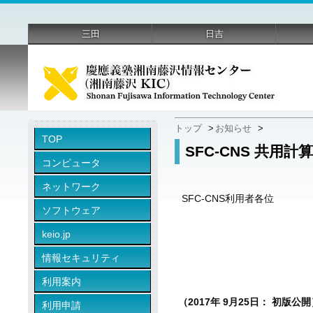
三田
日吉
トップ
>
お知らせ
>
TOP
SFC-CNS 共用
コンピュータ
ネットワーク
SFC-CNS利用者各位
ソフトウェア
keio.jp
情報セキュリティ
利用案内
（2017年 9月25日： 初版公
利用申請