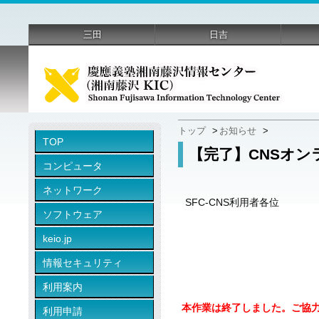
三田
日吉
トップ
>
お知らせ
>
TOP
【完了】CNSオン
コンピュータ
ネットワーク
SFC-CNS利用者各位
ソフトウェア
keio.jp
情報セキュリティ
利用案内
本作業は終了しました。ご協
利用申請