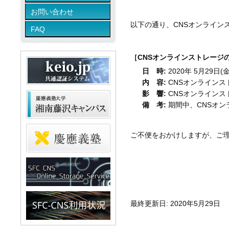
お問い合わせ
以下の通り、CNSオンライン
FAQ
［CNSオンラインストレージ
日 時:
2020年 5月29日(金
内 容:
CNSオンラインス
影 響:
CNSオンラインス
備 考:
期間中、CNSオ
ご不便をおかけしますが、ご
最終更新日: 2020年5月29日