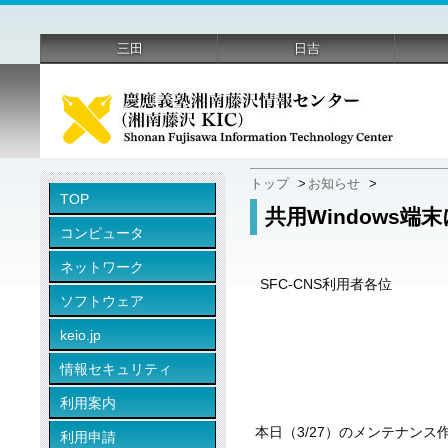
三田
日吉
トップ
>
お知らせ
>
TOP
共用Windows端
コンピュータ
ネットワーク
SFC-CNS利用者各位
ソフトウェア
keio.jp
情報セキュリティ
利用案内
本日（3/27）のメンテナン
利用申請