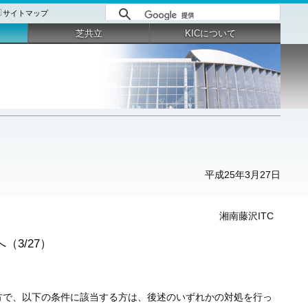
サイトマップ
芝共立
KICについて
平成25年3月27日
湘南藤沢ITC
（3/27）
った方で、以下の条件に該当する方は、後述のいずれかの対処を行っ