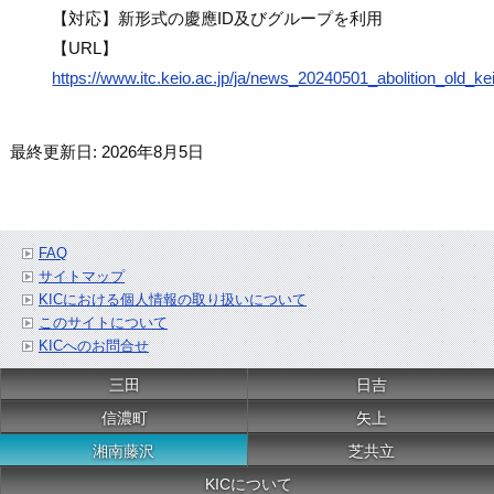
【対応】新形式の慶應ID及びグループを利用
【URL】
https://www.itc.keio.ac.jp/ja/news_20240501_abolition_old_kei
最終更新日: 2026年8月5日
FAQ
サイトマップ
KICにおける個人情報の取り扱いについて
このサイトについて
KICへのお問合せ
三田
日吉
信濃町
矢上
湘南藤沢
芝共立
KICについて