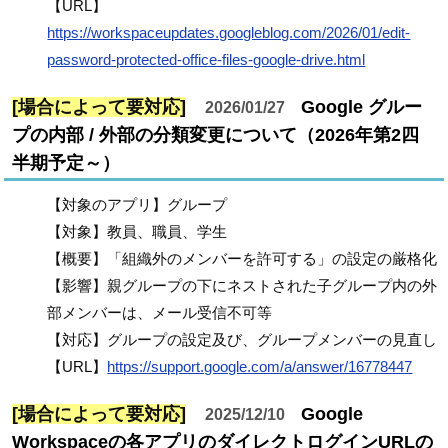
【URL】
https://workspaceupdates.googleblog.com/2026/01/edit-
password-protected-office-files-google-drive.html
[場合によって要対応]
Google グルー
2026/01/27
プの内部 / 外部の分類変更について（2026年第2四
半期予定～）
【対象のアプリ】グループ
【対象】教員、職員、学生
【概要】「組織外のメンバーを許可する」の設定の厳格化
【影響】親グループの下にネストされた子グループ内の外
部メンバーは、メール受信不可等
【対応】グループの設定及び、グループメンバーの見直し
【URL】
https://support.google.com/a/answer/16778447
[場合によって要対応]
Google
2025/12/10
Workspaceの各アプリのダイレクトログインURLの