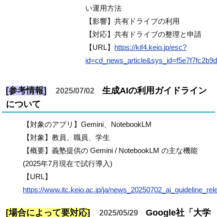
い運用方法
【影響】共有ドライブの利用
【対応】共有ドライブの整理と申請
【URL】
https://kif4.keio.jp/esc?
id=cd_news_article&sys_id=f5e7f7fc2b9
[参考情報]
生成AIの利用ガイドライン
2025/07/02
について
【対象のアプリ】Gemini、NotebookLM
【対象】教員、職員、学生
【概要】義塾提供の Gemini / NotebookLM の主な機能
(2025年7月現在で試行導入)
【URL】
https://www.itc.keio.ac.jp/ja/news_20250702_ai_guideline_rel
[場合によって要対応]
Google社「大学
2025/05/29